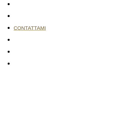
CHI SONO
COSA OFFRO
CONTATTAMI
TESTIMONIANZE
0,- EURO
AREA MEMBRI